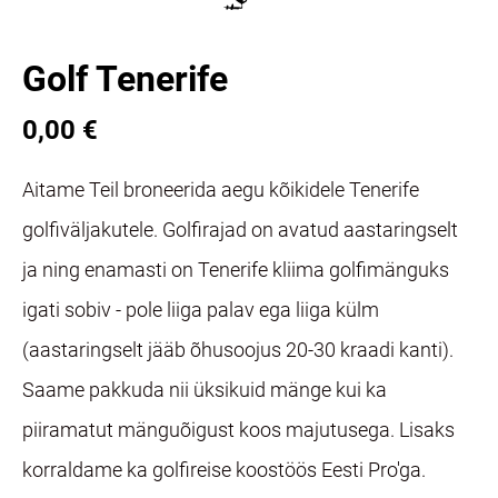
Golf Tenerife
0,00 €
Aitame Teil broneerida aegu kõikidele Tenerife
golfiväljakutele. Golfirajad on avatud aastaringselt
ja ning enamasti on Tenerife kliima golfimänguks
igati sobiv - pole liiga palav ega liiga külm
(aastaringselt jääb õhusoojus 20-30 kraadi kanti).
Saame pakkuda nii üksikuid mänge kui ka
piiramatut mänguõigust koos majutusega. Lisaks
korraldame ka golfireise koostöös Eesti Pro'ga.