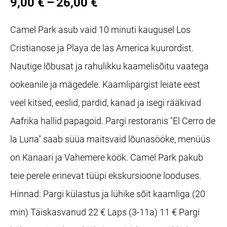
9,00 €
–
26,00 €
Camel Park asub vaid 10 minuti kaugusel Los
Cristianose ja Playa de las America kuurordist.
Nautige lõbusat ja rahulikku kaamelisõitu vaatega
ookeanile ja mägedele. Kaamlipargist leiate eest
veel kitsed, eeslid, pardid, kanad ja isegi rääkivad
Aafrika hallid papagoid. Pargi restoranis "El Cerro de
la Luna" saab süüa maitsvaid lõunasööke, menüüs
on Kanaari ja Vahemere köök. Camel Park pakub
teie perele erinevat tüüpi ekskursioone looduses.
Hinnad: Pargi külastus ja lühike sõit kaamliga (20
min) Täiskasvanud 22 € Laps (3-11a) 11 € Pargi