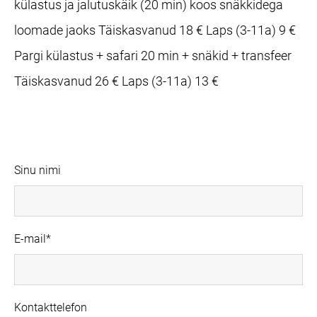
külastus ja jalutuskäik (20 min) koos snäkkidega
loomade jaoks Täiskasvanud 18 € Laps (3-11a) 9 €
Pargi külastus + safari 20 min + snäkid + transfeer
Täiskasvanud 26 € Laps (3-11a) 13 €
Sinu nimi
E-mail
Kontakttelefon